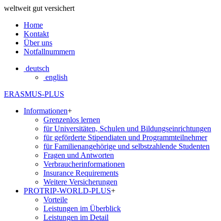
weltweit gut versichert
Home
Kontakt
Über uns
Notfallnummern
deutsch
english
ERASMUS-PLUS
Informationen
+
Grenzenlos lernen
für Universitäten, Schulen und Bildungseinrichtungen
für geförderte Stipendiaten und Programmteilnehmer
für Familienangehörige und selbstzahlende Studenten
Fragen und Antworten
Verbraucherinformationen
Insurance Requirements
Weitere Versicherungen
PROTRIP-WORLD-PLUS
+
Vorteile
Leistungen im Überblick
Leistungen im Detail